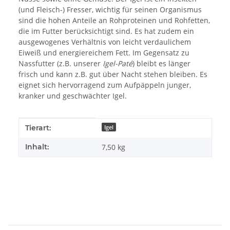
(und Fleisch-) Fresser, wichtig für seinen Organismus
sind die hohen Anteile an Rohproteinen und Rohfetten,
die im Futter berücksichtigt sind. Es hat zudem ein
ausgewogenes Verhältnis von leicht verdaulichem
Eiweiß und energiereichem Fett. Im Gegensatz zu
Nassfutter (z.B. unserer
Igel-Paté
) bleibt es länger
frisch und kann z.B. gut über Nacht stehen bleiben. Es
eignet sich hervorragend zum Aufpäppeln junger,
kranker und geschwächter Igel.
Produkteigenschaft
Wert
Tierart:
Igel
Inhalt:
7,50 kg