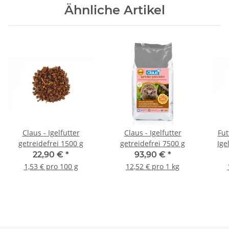
Ähnliche Artikel
Claus - Igelfutter
Claus - Igelfutter
Fut
getreidefrei 1500 g
getreidefrei 7500 g
Ige
22,90 €
*
93,90 €
*
1,53 € pro 100 g
12,52 € pro 1 kg