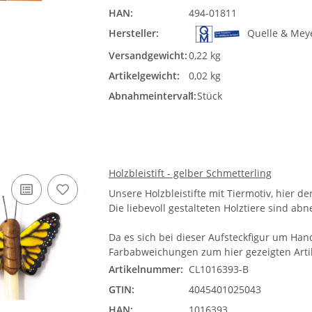
HAN:
494-01811
Hersteller:
Quelle & Mey
Versandgewicht:
0,22 kg
Artikelgewicht:
0,02 kg
Abnahmeintervall:
1 Stück
Holzbleistift - gelber Schmetterling
Unsere Holzbleistifte mit Tiermotiv, hier d
Die liebevoll gestalteten Holztiere sind abne
Da es sich bei dieser Aufsteckfigur um Han
Farbabweichungen zum hier gezeigten Arti
Artikelnummer:
CL1016393-B
GTIN:
4045401025043
HAN:
1016393