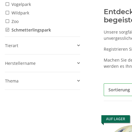
Vogelpark
Entdeck
Wildpark
begeist
Zoo
Schmetterlingspark
Unsere sorgfäl
unvergesslich
Tierart
Registrieren Si
Machen Sie den
Herstellername
werden es Ih
Thema
Sortierung
AUF LAGER