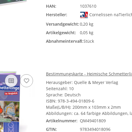
HAN:
1037610
Hersteller:
Cornelissen naTierl
Versandgewicht:
0,20 kg
Artikelgewicht:
0,05 kg
Abnahmeintervall:
1 Stück
Bestimmungskarte - Heimische Schmetterl
Herausgeber: Quelle & Meyer Verlag
Seitenzahl: 10
Sprache: Deutsch
ISBN: 978-3-494-01809-6
Maße(L/B/H): 200mm x 103mm x 2mm
Abbildungen: ca. 64
farbige Abbildungen, la
Artikelnummer:
QM49401809
GTIN:
9783494018096