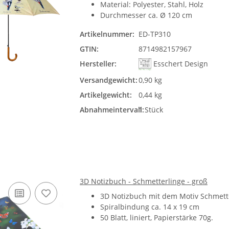
Material:
Polyester, Stahl, Holz
Durchmesser ca. Ø 120 cm
Artikelnummer:
ED-TP310
GTIN:
8714982157967
Hersteller:
Esschert Design
Versandgewicht:
0,90 kg
Artikelgewicht:
0,44 kg
Abnahmeintervall:
1 Stück
3D Notizbuch - Schmetterlinge - groß
3D Notizbuch mit dem Motiv Schmett
Spiralbindung ca. 14 x 19 cm
50 Blatt, liniert, Papierstärke 70g.