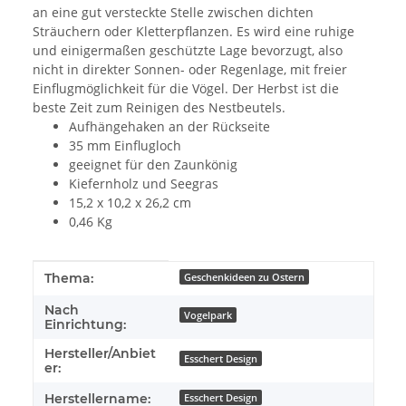
an eine gut versteckte Stelle zwischen dichten
Sträuchern oder Kletterpflanzen. Es wird eine ruhige
und einigermaßen geschützte Lage bevorzugt, also
nicht in direkter Sonnen- oder Regenlage, mit freier
Einflugmöglichkeit für die Vögel. Der Herbst ist die
beste Zeit zum Reinigen des Nestbeutels.
Aufhängehaken an der Rückseite
35 mm Einflugloch
geeignet für den Zaunkönig
Kiefernholz und Seegras
15,2 x 10,2 x 26,2 cm
0,46 Kg
Produkteigenschaft
Wert
Thema:
Geschenkideen zu Ostern
Nach
Vogelpark
Einrichtung:
Hersteller/Anbiet
Esschert Design
er:
Herstellername:
Esschert Design