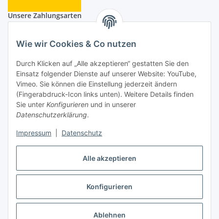
Unsere Zahlungsarten
Wie wir Cookies & Co nutzen
Durch Klicken auf „Alle akzeptieren“ gestatten Sie den
Einsatz folgender Dienste auf unserer Website: YouTube,
Auf Nummer sicher
Vimeo. Sie können die Einstellung jederzeit ändern
(Fingerabdruck-Icon links unten). Weitere Details finden
Sie unter
Konfigurieren
und in unserer
Datenschutzerklärung
.
Impressum
|
Datenschutz
Ein Partnershop der
Alle akzeptieren
Konfigurieren
Vertrag widerrufen
* Alle Preise inkl. gesetzlicher USt., zzgl.
Versand
Ablehnen