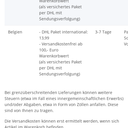
Warenkorbwert
(als versichertes Paket
per DHL mit
Sendungsverfolgung)
Belgien
- DHL Paket international:
3-7 Tage
P
13,99
S
- Versandkostenfrei ab
V
100,- Euro
Warenkorbwert
(als versichertes Paket
per DHL mit
Sendungsverfolgung)
Bei grenzüberschreitenden Lieferungen können weitere
Steuern (etwa im Fall eines innergemeinschaftlichen Erwerbs)
und/oder Abgaben, etwa in Form von Zöllen anfallen. Diese
sind von Ihnen zu tragen.
Die Versandkosten können erst ermittelt werden, wenn sich
Artikel im Warenkorb befinden.