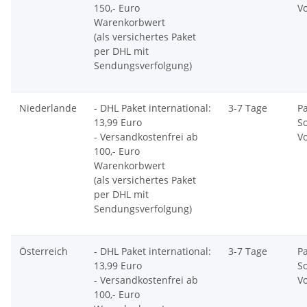
150,- Euro
V
Warenkorbwert
(als versichertes Paket
per DHL mit
Sendungsverfolgung)
Niederlande
- DHL Paket international:
3-7 Tage
P
13,99 Euro
S
- Versandkostenfrei ab
V
100,- Euro
Warenkorbwert
(als versichertes Paket
per DHL mit
Sendungsverfolgung)
Österreich
- DHL Paket international:
3-7 Tage
P
13,99 Euro
S
- Versandkostenfrei ab
V
100,- Euro