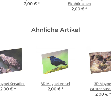
Eichhörnchen
2,00 €
*
2,00 €
*
Ähnliche Artikel
agnet Seeadler
3D Magnet Amsel
3D Magne
Wüstenbuss
2,00 €
*
2,00 €
*
2,00 €
*