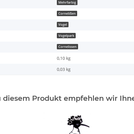
Mehrfarbig
Cornelißen
Vogel
Vogelpark
Cornelissen
0,10 kg
0,03
kg
 diesem Produkt empfehlen wir Ihn