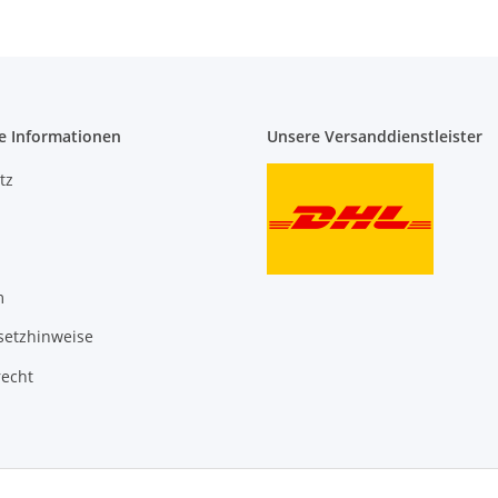
e Informationen
Unsere Versanddienstleister
tz
m
setzhinweise
recht