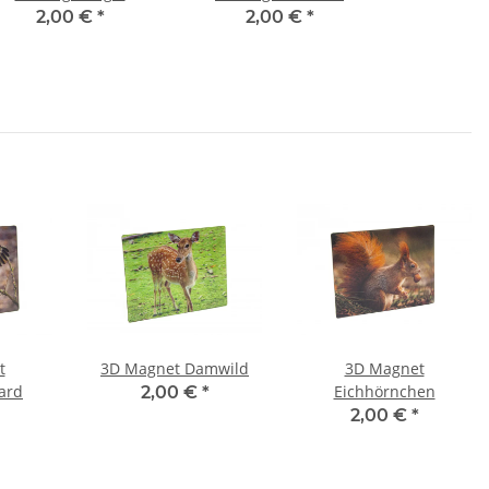
2,00 €
*
2,00 €
*
t
3D Magnet Damwild
3D Magnet
ard
Eichhörnchen
2,00 €
*
2,00 €
*