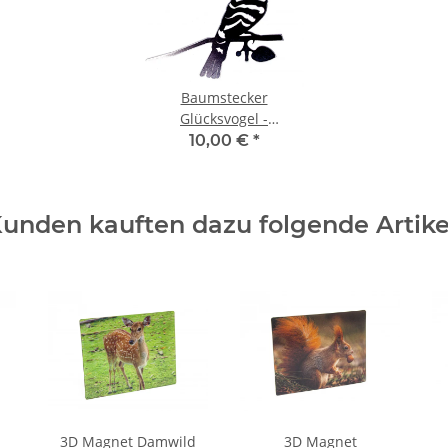
Baumstecker
Glücksvogel -
Wiedehopf - Edelrost -
10,00 €
*
27 cm
unden kauften dazu folgende Artike
3D Magnet Damwild
3D Magnet