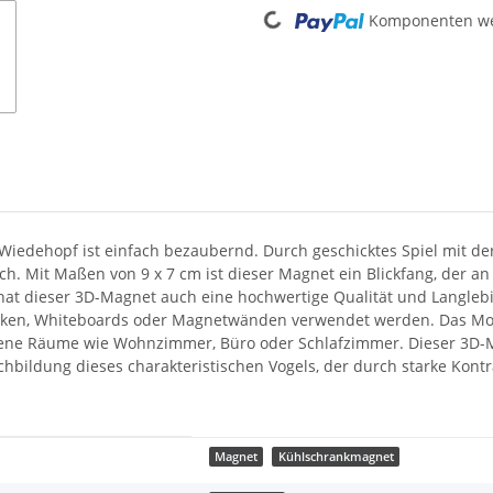
Loading...
Komponenten wer
iedehopf ist einfach bezaubernd. Durch geschicktes Spiel mit der
ich. Mit Maßen von 9 x 7 cm ist dieser Magnet ein Blickfang, der a
t dieser 3D-Magnet auch eine hochwertige Qualität und Langlebigk
nken, Whiteboards oder Magnetwänden verwendet werden. Das Mot
iedene Räume wie Wohnzimmer, Büro oder Schlafzimmer. Dieser 3D-M
bildung dieses charakteristischen Vogels, der durch starke Kontra
Magnet
Kühlschrankmagnet