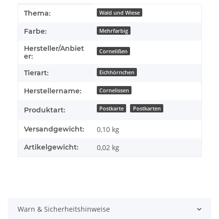
Produkteigenschaft
Wert
Thema:
Wald und Wiese
Farbe:
Mehrfarbig
Hersteller/Anbiet
Cornelißen
er:
Tierart:
Eichhörnchen
Herstellername:
Cornelissen
Postkarte
Postkarten
Produktart:
Versandgewicht:
0,10 kg
Artikelgewicht:
0,02
kg
Warn & Sicherheitshinweise