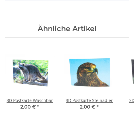
Ähnliche Artikel
3D Postkarte Waschbär
3D Postkarte Steinadler
3D
2,00 €
*
2,00 €
*