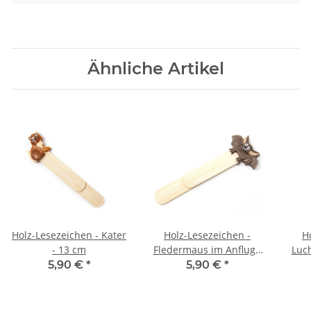
Ähnliche Artikel
Holz-Lesezeichen - Kater
Holz-Lesezeichen -
H
- 13 cm
Fledermaus im Anflug -
Luch
12 cm
5,90 €
*
5,90 €
*