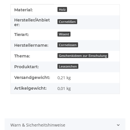
Produkteigenschaft
Wert
Material:
Holz
Hersteller/Anbiet
Cornelißen
er:
Tierart:
Wisent
Herstellername:
Cornelissen
Thema:
Geschenkideen zur Einschulung
Produktart:
Lesezeichen
Versandgewicht:
0,21 kg
Artikelgewicht:
0,01
kg
Warn & Sicherheitshinweise