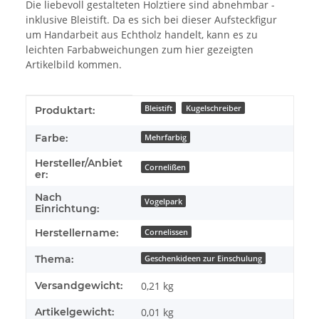
Die liebevoll gestalteten Holztiere sind abnehmbar -
inklusive Bleistift. Da es sich bei dieser Aufsteckfigur
um Handarbeit aus Echtholz handelt, kann es zu
leichten Farbabweichungen zum hier gezeigten
Artikelbild kommen.
Produkteigenschaft
Wert
Bleistift
Kugelschreiber
Produktart:
Farbe:
Mehrfarbig
Hersteller/Anbiet
Cornelißen
er:
Nach
Vogelpark
Einrichtung:
Herstellername:
Cornelissen
Thema:
Geschenkideen zur Einschulung
Versandgewicht:
0,21 kg
Artikelgewicht:
0,01
kg