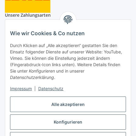
Unsere Zahlungsarten
Wie wir Cookies & Co nutzen
Durch Klicken auf „Alle akzeptieren“ gestatten Sie den
Auf Nummer sicher
Einsatz folgender Dienste auf unserer Website: YouTube,
Vimeo. Sie können die Einstellung jederzeit ändern
(Fingerabdruck-Icon links unten). Weitere Details finden
Sie unter
Konfigurieren
und in unserer
Datenschutzerklärung
.
Impressum
|
Datenschutz
Ein Partnershop der
Alle akzeptieren
Konfigurieren
Vertrag widerrufen
* Alle Preise inkl. gesetzlicher USt., zzgl.
Versand