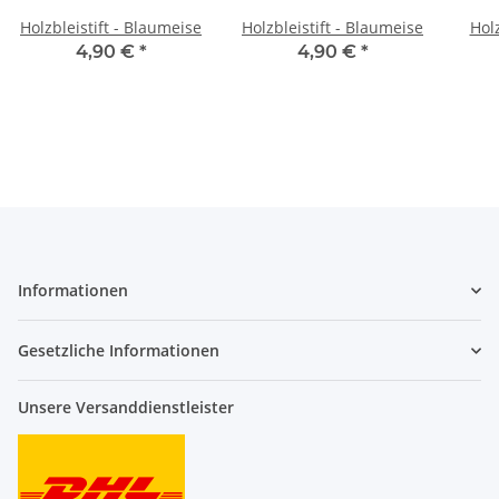
Holzbleistift - Blaumeise
Holzbleistift - Blaumeise
Holz
4,90 €
*
4,90 €
*
Informationen
Gesetzliche Informationen
Unsere Versanddienstleister