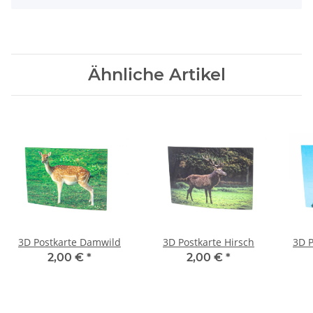
Ähnliche Artikel
3D Postkarte Damwild
3D Postkarte Hirsch
3D P
2,00 €
*
2,00 €
*