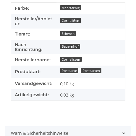
Produkteigenschaft
Wert
Farbe:
Mehrfarbig
Hersteller/Anbiet
Cornelißen
er:
Tierart:
Schwein
Nach
Bauernhof
Einrichtung:
Herstellername:
Cornelissen
Postkarte
Postkarten
Produktart:
Versandgewicht:
0,10 kg
Artikelgewicht:
0,02
kg
Warn & Sicherheitshinweise