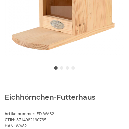
Eichhörnchen-Futterhaus
Artikelnummer:
ED-WA82
GTIN:
8714982190735
HAN:
WA82