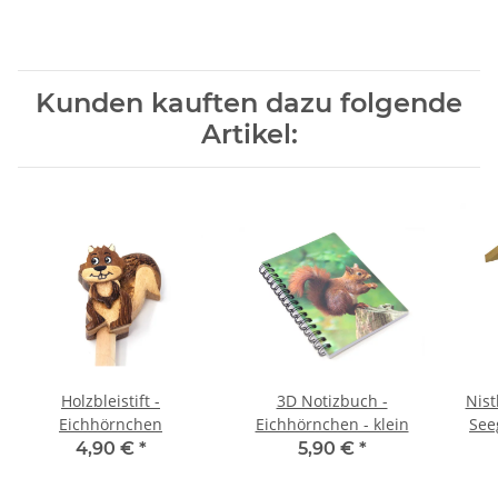
Kunden kauften dazu folgende
Artikel:
Holzbleistift -
3D Notizbuch -
Nist
Eichhörnchen
Eichhörnchen - klein
See
4,90 €
*
5,90 €
*