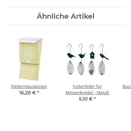
Ähnliche Artikel
Fledermauskasten
Futterfeder für
Baus
Meisenknödel - Metall
16,20 €
*
5,10 €
*