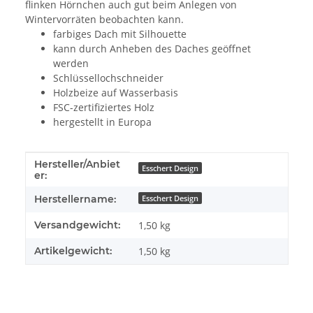
flinken Hörnchen auch gut beim Anlegen von
Wintervorräten beobachten kann.
farbiges Dach mit Silhouette
kann durch Anheben des Daches geöffnet
werden
Schlüssellochschneider
Holzbeize auf Wasserbasis
FSC-zertifiziertes Holz
hergestellt in Europa
Hersteller/Anbiet
Produkteigenschaft
Wert
Esschert Design
er:
Herstellername:
Esschert Design
Versandgewicht:
1,50 kg
Artikelgewicht:
1,50
kg