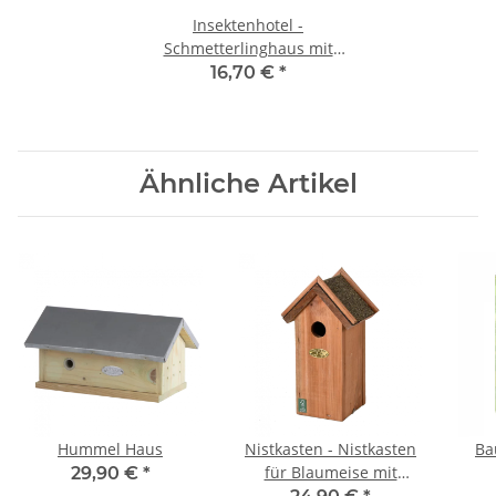
Insektenhotel -
Schmetterlinghaus mit
Silhouette - S
16,70 €
*
Ähnliche Artikel
Hummel Haus
Nistkasten - Nistkasten
Ba
für Blaumeise mit
29,90 €
*
Bitumendach