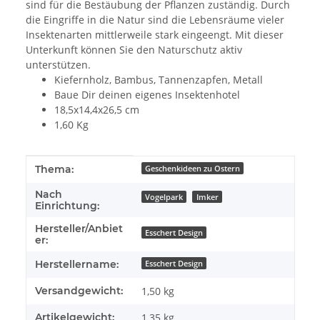
sind für die Bestäubung der Pflanzen zuständig. Durch
die Eingriffe in die Natur sind die Lebensräume vieler
Insektenarten mittlerweile stark eingeengt. Mit dieser
Unterkunft können Sie den Naturschutz aktiv
unterstützen.
Kiefernholz, Bambus, Tannenzapfen, Metall
Baue Dir deinen eigenes Insektenhotel
18,5x14,4x26,5 cm
1,60 Kg
Produkteigenschaft
Wert
Thema:
Geschenkideen zu Ostern
Nach
Vogelpark
Imker
Einrichtung:
Hersteller/Anbiet
Esschert Design
er:
Herstellername:
Esschert Design
Versandgewicht:
1,50 kg
Artikelgewicht:
1,35
kg