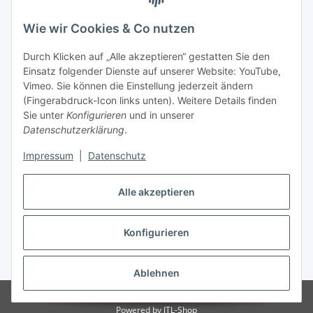
Wie wir Cookies & Co nutzen
Durch Klicken auf „Alle akzeptieren“ gestatten Sie den
Einsatz folgender Dienste auf unserer Website: YouTube,
Auf Nummer sicher
Vimeo. Sie können die Einstellung jederzeit ändern
(Fingerabdruck-Icon links unten). Weitere Details finden
Sie unter
Konfigurieren
und in unserer
Datenschutzerklärung
.
Impressum
|
Datenschutz
Ein Partnershop der
Alle akzeptieren
Konfigurieren
Vertrag widerrufen
* Alle Preise inkl. gesetzlicher USt., zzgl.
Versand
Ablehnen
© TIPADA-Shop GmbH
Powered by
JTL-Shop