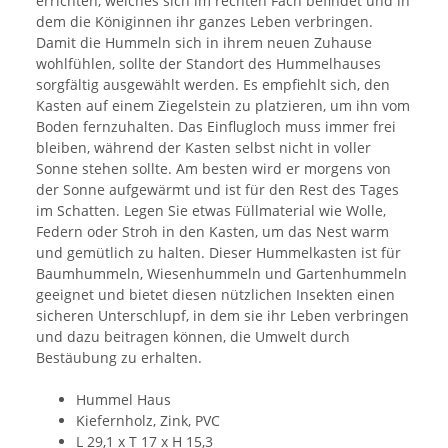
errichten, welches sich im rechten Fach befindet und in
dem die Königinnen ihr ganzes Leben verbringen.
Damit die Hummeln sich in ihrem neuen Zuhause
wohlfühlen, sollte der Standort des Hummelhauses
sorgfältig ausgewählt werden. Es empfiehlt sich, den
Kasten auf einem Ziegelstein zu platzieren, um ihn vom
Boden fernzuhalten. Das Einflugloch muss immer frei
bleiben, während der Kasten selbst nicht in voller
Sonne stehen sollte. Am besten wird er morgens von
der Sonne aufgewärmt und ist für den Rest des Tages
im Schatten. Legen Sie etwas Füllmaterial wie Wolle,
Federn oder Stroh in den Kasten, um das Nest warm
und gemütlich zu halten. Dieser Hummelkasten ist für
Baumhummeln, Wiesenhummeln und Gartenhummeln
geeignet und bietet diesen nützlichen Insekten einen
sicheren Unterschlupf, in dem sie ihr Leben verbringen
und dazu beitragen können, die Umwelt durch
Bestäubung zu erhalten.
Hummel Haus
Kiefernholz, Zink, PVC
L 29,1 x T 17 x H 15,3