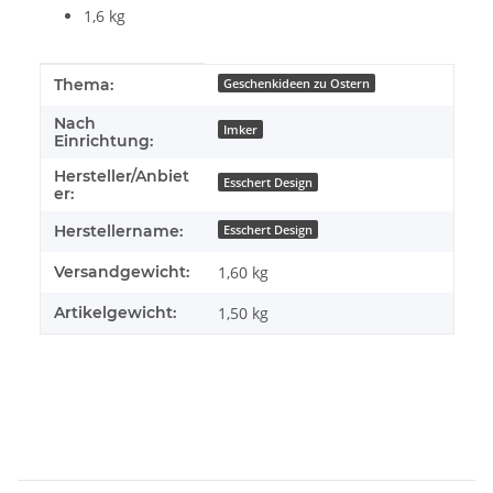
1,6 kg
Produkteigenschaft
Wert
Thema:
Geschenkideen zu Ostern
Nach
Imker
Einrichtung:
Hersteller/Anbiet
Esschert Design
er:
Herstellername:
Esschert Design
Versandgewicht:
1,60 kg
Artikelgewicht:
1,50
kg