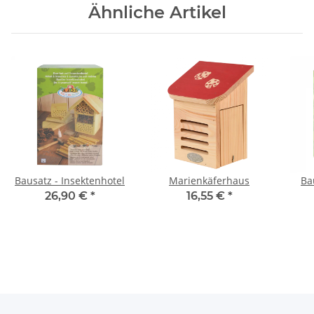
Ähnliche Artikel
Bausatz - Insektenhotel
Marienkäferhaus
Ba
26,90 €
*
16,55 €
*